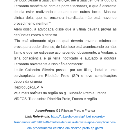
período. Desde a data da interdição até a data de hoje, a doutora
Fernanda mantém-se com as portas fechadas, o que é diferente
de ela estar realizando e atuando em outros locais. Mas na
clínica dela, que se encontra interditada, não está havendo
procedimento nenhum".
Além disso, a advogada disse que a vítima deveria provar as
denúncias contra a dentista.
"Ela está afirmando algo do qual deveria trazer o mínimo de
prova para poder dizer se, de fato, isso está acontecendo ou não.
Tanto é que, se estivesse acontecendo, obviamente, a Vigilância
teria consciência e já teria notificado e autuado a doutora
Fernanda novamente e isso não aconteceu".
Leslie Calandra Silveira passou por um lifting facial e uma
cervicoplastia em Ribeirão Preto (SP) e teve complicações
depois da cirurgia
Reprodução/EPTV
Veja mais notícias da região no g1 Ribeirão Preto e Franca
VÍDEOS: Tudo sobre Ribeirão Preto, Franca e região
Autor/Fonte:
G1 Ribeirao Preto e Franca
Link Referência:
https://g1.globo.com/sp/ribeirao-preto-
franca/noticia/2026/02/04/mulher-denuncia-dentista-apos-complicacoes-
em-procedimento-estetico-em-ribeirao-preto-sp.ghtml