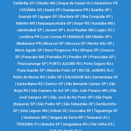
Ceilândia-DF
|
Cláudio-MG
|
Duque de Caxias-RJ
|
Garanhuns-PE
|
GOIÂNIA-GO
|
Guará-DF
|
Guarapuava-PR
|
Guariba-SP
|
Guarujá-SP
|
Iguapé-SP
|
Ilha Bela-SP
|
Ilha Comprida-SP
|
Itabirito-MG
|
Itaquaquecetuba-SP
|
Itaqui-RS
|
Ituiutaba-MG
|
Jaboticabal-SP
|
Jacareí-SP
|
José Raydan-MG
|
Lages-SC
|
Londrina-PR
|
Luís Correia-PI
|
MANAUS-AM
|
Matão-SP
|
Medianeira-PR
|
Mirassol-SP
|
Mococa-SP
|
Monte Alto-SP
|
Morro Agudo-SP
|
Novo Progresso-PA
|
Olímpia-SP
|
Osasco-
SP
|
Paracatu-MG
|
Parnaíba-PI
|
Peruíbe-SP
|
Piracicaba-SP
|
Pirassununga-SP
|
PORTO ALEGRE-RS
|
Porto Seguro-BA
|
Praia Grande-SP
|
Ribeirão Preto-SP
|
RIO DE JANEIRO-RJ
|
Rolim de Moura-RO
|
Salto-SP
|
SALVADOR-BA
|
Samambaia-DF
|
Santa Maria-RS
|
Santos-SP
|
São Bernardo Campo-SP
|
São
Borja-RS
|
São Caetano do Sul-SP
|
São João Paraíso-MG
|
São
José Campos-SP
|
São José do Rio Preto-SP
|
São Paulo
(Itaquera)-SP
|
São Pedro-SP
|
São Sebastião-SP
|
Sertãozinho-
SP
|
Sete Lagoas-MG
|
Sobral-CE
|
Sorocaba-SP
|
Taguatinga-DF
|
Taiobeiras-MG
|
Tangará da Serra-MT
|
Tarauacá-AC
|
TERESINA-PI
|
Ubatuba-SP
|
Uruguaiana-RS
|
Vila Velha-ES
|