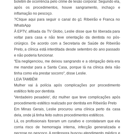
boletim de ocorrência pelo crime de lesão corporal. Segundo ela,
após os procedimentos, houve sangramento, inchaço e
inflamação no pescoço.
?Clique aqui para seguir o canal do g1 Ribeirão e Franca no
WhatsApp
À EPTV, afiliada da TV Globo, Leslie disse que foi liberada para
voltar para casa e não teve orientação da dentista no pós-
cirúrgico. De acordo com a Secretaria de Saúde de Ribeirão
Preto, a clínica está interditada desde setembro do ano passado
e não poderia funcionar.
"Ela negligenciou, me deixou sangrando e a obrigação dela era
me mandar para a Santa Casa, porque lá na clínica dela não
tinha como ela prestar socorro", disse Leslie.
LEIA TAMBÉM
Mulher vai à polícia após complicações por procedimento
estético feito por dentista
'Verdadeiro pesadelo', diz mulher que teve complicações após
procedimento estético realizado por dentista em Ribeirão Preto
Em Minas Gerais, Leslie procurou uma clínica perto da casa
dela, onde já tinha feito outros procedimentos estéticos.
Lá, os profissionais fizeram um curativo e constataram que ela
corria risco de hemorragia interna, infecção generalizada e
necrose no pescoço. A professora buscou atendimento médico e