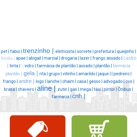
trenzinho |
pet |
fabio |
eletricista |
sorvete |
prefeitura |
queijinho |
castro
apae |
abigail |
marcial |
drogaria |
lazer |
frango assado |
floralia |
|
tinta |
vidro |
farmácia de plantão |
assado |
plantão |
farmácia
' |
gela |
plantão |
rita |
grupo |
vitinho |
amarildo |
jaque |
|
pedreiro |
andre |
frango |
logo |
lanche |
chaim |
casa |
gesso |
advogado |
ovo |
aline |
brasa |
chaveiro |
zutin |
gas |
mega |
táxi |
pintor |
Ônibus |
cnh |
farmacia |