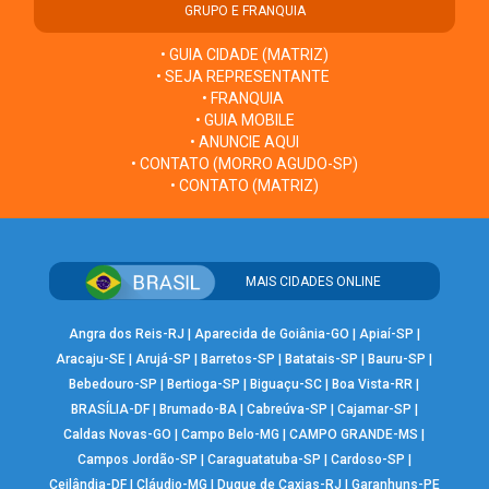
GRUPO E FRANQUIA
• GUIA CIDADE (MATRIZ)
• SEJA REPRESENTANTE
• FRANQUIA
• GUIA MOBILE
• ANUNCIE AQUI
• CONTATO (MORRO AGUDO-SP)
• CONTATO (MATRIZ)
MAIS CIDADES ONLINE
Angra dos Reis-RJ
|
Aparecida de Goiânia-GO
|
Apiaí-SP
|
Aracaju-SE
|
Arujá-SP
|
Barretos-SP
|
Batatais-SP
|
Bauru-SP
|
Bebedouro-SP
|
Bertioga-SP
|
Biguaçu-SC
|
Boa Vista-RR
|
BRASÍLIA-DF
|
Brumado-BA
|
Cabreúva-SP
|
Cajamar-SP
|
Caldas Novas-GO
|
Campo Belo-MG
|
CAMPO GRANDE-MS
|
Campos Jordão-SP
|
Caraguatatuba-SP
|
Cardoso-SP
|
Ceilândia-DF
|
Cláudio-MG
|
Duque de Caxias-RJ
|
Garanhuns-PE