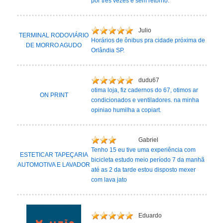
por tres vezes e sem retorno.
Julio
TERMINAL RODOVIÁRIO
Horários de ônibus pra cidade próxima de
DE MORRO AGUDO
Orlândia SP.
dudu67
otima loja, fiz cadernos do 67, otimos ar
ON PRINT
condicionados e ventiladores. na minha
opiniao humilha a copiart.
Gabriel
Tenho 15 eu tive uma experiência com
ESTETICAR TAPEÇARIA
bicicleta estudo meio período 7 da manhã
AUTOMOTIVA E LAVADOR
até as 2 da tarde estou disposto mexer
com lava jato
Eduardo