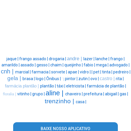
andre |
jaque |
frango assado |
drogaria |
lazer |
lanche |
frango |
amarildo |
assado |
gesso |
chaim |
queijinho |
fabio |
mega |
advogado |
cnh |
marcial |
farmacia |
sorvete |
apae |
vidro |
|
pet |
tinta |
pedreiro |
gela |
castro |
brasa |
logo |
Ônibus |
pintor |
zutin |
ovo |
rita |
' |
farmácia plantão |
plantão |
táxi |
eletricista |
farmácia de plantão |
aline |
vitinho |
grupo |
chaveiro |
prefeitura |
abigail |
gas |
floralia |
trenzinho |
casa |
BAIXE NOSSO APLICATIVO