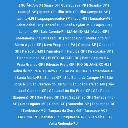
|
GOIÂNIA-GO
|
Guará-DF
|
Guarapuava-PR
|
Guariba-SP
|
Guarujá-SP
|
Iguapé-SP
|
Ilha Bela-SP
|
Ilha Comprida-SP
|
Itabirito-MG
|
Itaquaquecetuba-SP
|
Itaqui-RS
|
Ituiutaba-MG
|
Jaboticabal-SP
|
Jacareí-SP
|
José Raydan-MG
|
Lages-SC
|
Londrina-PR
|
Luís Correia-PI
|
MANAUS-AM
|
Matão-SP
|
Medianeira-PR
|
Mirassol-SP
|
Mococa-SP
|
Monte Alto-SP
|
Morro Agudo-SP
|
Novo Progresso-PA
|
Olímpia-SP
|
Osasco-
SP
|
Paracatu-MG
|
Parnaíba-PI
|
Peruíbe-SP
|
Piracicaba-SP
|
Pirassununga-SP
|
PORTO ALEGRE-RS
|
Porto Seguro-BA
|
Praia Grande-SP
|
Ribeirão Preto-SP
|
RIO DE JANEIRO-RJ
|
Rolim de Moura-RO
|
Salto-SP
|
SALVADOR-BA
|
Samambaia-DF
|
Santa Maria-RS
|
Santos-SP
|
São Bernardo Campo-SP
|
São
Borja-RS
|
São Caetano do Sul-SP
|
São João Paraíso-MG
|
São
José Campos-SP
|
São José do Rio Preto-SP
|
São Paulo
(Itaquera)-SP
|
São Pedro-SP
|
São Sebastião-SP
|
Sertãozinho-
SP
|
Sete Lagoas-MG
|
Sobral-CE
|
Sorocaba-SP
|
Taguatinga-DF
|
Taiobeiras-MG
|
Tangará da Serra-MT
|
Tarauacá-AC
|
TERESINA-PI
|
Ubatuba-SP
|
Uruguaiana-RS
|
Vila Velha-ES
|
Volta Redonda-RJ
|