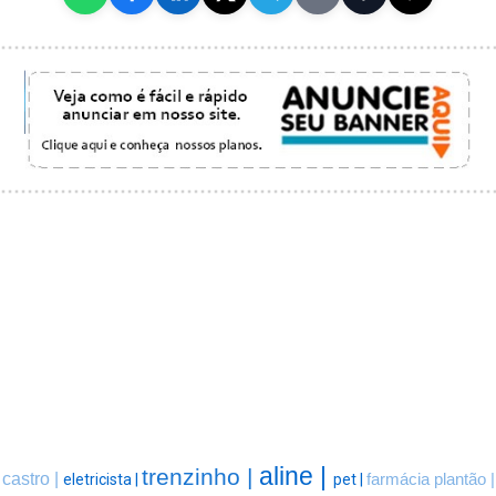
aline |
trenzinho |
castro |
eletricista |
pet |
farmácia plantão |