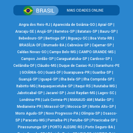
MAIS CIDADES ONLINE
Angra dos Reis-RJ
|
Aparecida de Goiânia-GO
|
Apiaí-SP
|
Aracaju-SE
|
Arujá-SP
|
Barretos-SP
|
Batatais-SP
|
Bauru-SP
|
Bebedouro-SP
|
Bertioga-SP
|
Biguaçu-SC
|
Boa Vista-RR
|
BRASÍLIA-DF
|
Brumado-BA
|
Cabreúva-SP
|
Cajamar-SP
|
Caldas Novas-GO
|
Campo Belo-MG
|
CAMPO GRANDE-MS
|
Campos Jordão-SP
|
Caraguatatuba-SP
|
Cardoso-SP
|
Ceilândia-DF
|
Cláudio-MG
|
Duque de Caxias-RJ
|
Garanhuns-PE
|
GOIÂNIA-GO
|
Guará-DF
|
Guarapuava-PR
|
Guariba-SP
|
Guarujá-SP
|
Iguapé-SP
|
Ilha Bela-SP
|
Ilha Comprida-SP
|
Itabirito-MG
|
Itaquaquecetuba-SP
|
Itaqui-RS
|
Ituiutaba-MG
|
Jaboticabal-SP
|
Jacareí-SP
|
José Raydan-MG
|
Lages-SC
|
Londrina-PR
|
Luís Correia-PI
|
MANAUS-AM
|
Matão-SP
|
Medianeira-PR
|
Mirassol-SP
|
Mococa-SP
|
Monte Alto-SP
|
Morro Agudo-SP
|
Novo Progresso-PA
|
Olímpia-SP
|
Osasco-
SP
|
Paracatu-MG
|
Parnaíba-PI
|
Peruíbe-SP
|
Piracicaba-SP
|
Pirassununga-SP
|
PORTO ALEGRE-RS
|
Porto Seguro-BA
|