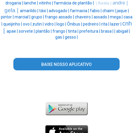
andre |
drogaria |
lanche |
vitinho |
farmácia de plantão |
floralia |
' |
gela |
amarildo |
táxi |
advogado |
farmacia |
fabio |
chaim |
jaque |
pintor |
marcial |
grupo |
frango assado |
chaveiro |
assado |
mega |
casa
cnh
|
queijinho |
ovo |
zutin |
vidro |
logo |
Ônibus |
pedreiro |
rita |
lazer |
|
apae |
sorvete |
plantão |
frango |
tinta |
prefeitura |
brasa |
|
abigail |
gas |
gesso |
BAIXE NOSSO APLICATIVO