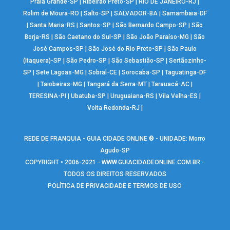
Praia Grande-SP
|
Ribeirão Preto-SP
|
RIO DE JANEIRO-RJ
|
Rolim de Moura-RO
|
Salto-SP
|
SALVADOR-BA
|
Samambaia-DF
|
Santa Maria-RS
|
Santos-SP
|
São Bernardo Campo-SP
|
São
Borja-RS
|
São Caetano do Sul-SP
|
São João Paraíso-MG
|
São
José Campos-SP
|
São José do Rio Preto-SP
|
São Paulo
(Itaquera)-SP
|
São Pedro-SP
|
São Sebastião-SP
|
Sertãozinho-
SP
|
Sete Lagoas-MG
|
Sobral-CE
|
Sorocaba-SP
|
Taguatinga-DF
|
Taiobeiras-MG
|
Tangará da Serra-MT
|
Tarauacá-AC
|
TERESINA-PI
|
Ubatuba-SP
|
Uruguaiana-RS
|
Vila Velha-ES
|
Volta Redonda-RJ
|
REDE DE FRANQUIA - GUIA CIDADE ONLINE ® - UNIDADE: Morro
Agudo-SP
COPYRIGHT • 2006-2021 -
WWW.GUIACIDADEONLINE.COM.BR
-
TODOS OS DIREITOS RESERVADOS
POLÍTICA DE PRIVACIDADE E TERMOS DE USO